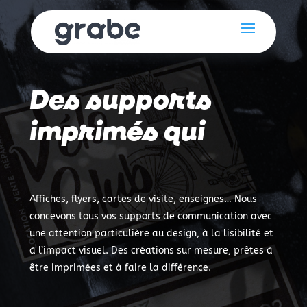
Des supports
imprimés qui
e
s
s
e
l
p
t
n
e
m
u
a
q
r
r
i
Affiches, flyers, cartes de visite, enseignes… Nous
concevons tous vos supports de communication avec
une attention particulière au design, à la lisibilité et
à l’impact visuel. Des créations sur mesure, prêtes à
être imprimées et à faire la différence.